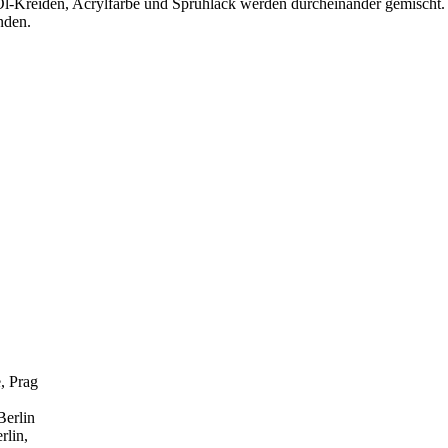
, Öl-Kreiden, Acrylfarbe und Sprühlack werden durcheinander gemischt.
inden.
, Prag
Berlin
rlin,