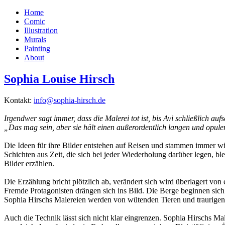
Home
Comic
Illustration
Murals
Painting
About
Sophia Louise Hirsch
Kontakt:
info@sophia-hirsch.de
Irgendwer sagt immer, dass die Malerei tot ist, bis Avi schließlich auf
„Das mag sein, aber sie hält einen außerordentlich langen und opu
Die Ideen für ihre Bilder entstehen auf Reisen und stammen immer wie
Schichten aus Zeit, die sich bei jeder Wiederholung darüber legen, b
Bilder erzählen.
Die Erzählung bricht plötzlich ab, verändert sich wird überlagert von
Fremde Protagonisten drängen sich ins Bild. Die Berge beginnen sich 
Sophia Hirschs Malereien werden von wütenden Tieren und traurigen
Auch die Technik lässt sich nicht klar eingrenzen. Sophia Hirschs Ma