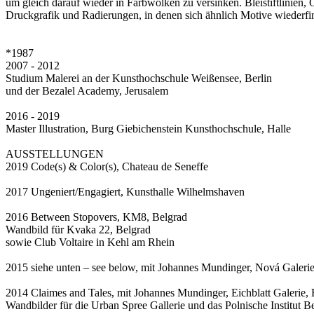
um gleich darauf wieder in Farbwolken zu versinken. Bleistiftlinien
Druckgrafik und Radierungen, in denen sich ähnlich Motive wiederf
*1987
2007 - 2012
Studium Malerei an der Kunsthochschule Weißensee, Berlin
und der Bezalel Academy, Jerusalem
2016 - 2019
Master Illustration, Burg Giebichenstein Kunsthochschule, Halle
AUSSTELLUNGEN
2019 Code(s) & Color(s), Chateau de Seneffe
2017 Ungeniert/Engagiert, Kunsthalle Wilhelmshaven
2016 Between Stopovers, KM8, Belgrad
Wandbild für Kvaka 22, Belgrad
sowie Club Voltaire in Kehl am Rhein
2015 siehe unten – see below, mit Johannes Mundinger, Nová Galerie
2014 Claimes and Tales, mit Johannes Mundinger, Eichblatt Galerie, 
Wandbilder für die Urban Spree Gallerie und das Polnische Institut Be